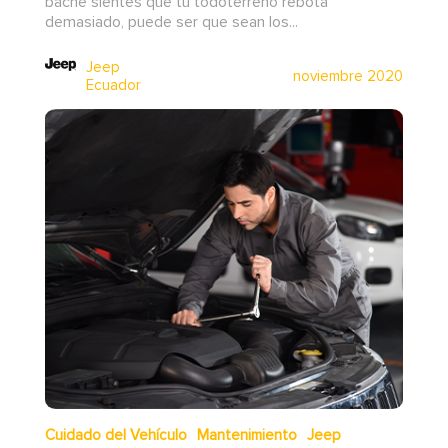
bache sientes que tu todoterreno rebota
demasiado, puede ser que sean los...
Jeep
noviembre 2020
Ecuador
Cuidado del Vehículo
Mantenimiento
Jeep