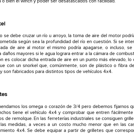
a o bien el winch y poder ser desatascados con facilidad.
kel
 se debe cruzar un río u arroyo, la toma de aire del motor podrí
metida según sea la profundidad del río en cuestión. Si se int
rada de aire al motor el mismo podría apagarse, o incluso, s
 a daños mayores si le agua lograra entrar a la cámara de combust
ón es colocar dicha entrada de aire en un punto más elevado, lo
ue con un snorkel que, comúnmente, son de plástico o fibra de
 y son fabricados para distintos tipos de vehículos 4x4.
etes
endamos los omega o corazón de 3/4 pero debemos fijarnos qu
chos tiene el vehículo 4x4 y comprobar que entren fácilmente
s de remolque. En las ferreterías industriales se consiguen grill
 las medidas, a veces a un costo mucho menor que en las ca
miento 4x4. Se debe equipar a partir de grilletes que corresp