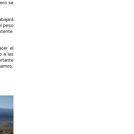
mero se
abajará
el peso
otente,
acer el
o a las
ortante
gamos.