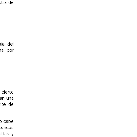
xtra de
ja del
na por
 cierto
nan una
orte de
no cabe
ntonces
aldas y