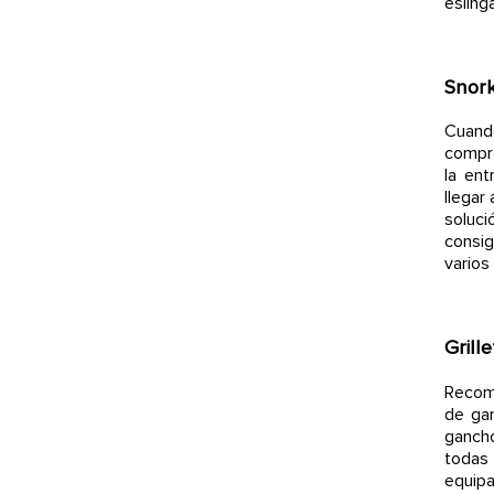
esling
Snor
Cuando
compro
la ent
llegar
soluci
consig
varios
Grill
Recom
de gan
gancho
todas
equipa