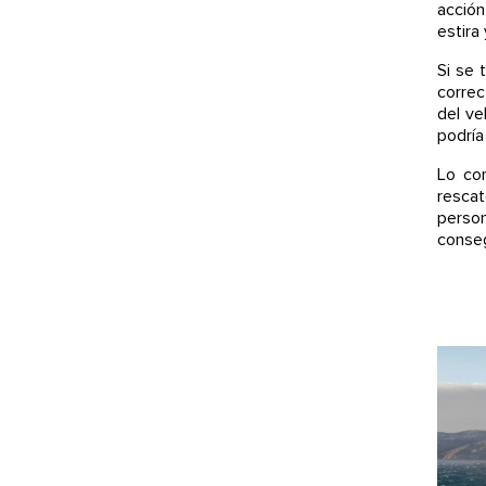
acción
estira
Si se 
correc
del ve
podría
Lo con
rescat
person
conseg