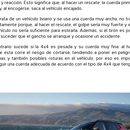
 y reacción. Esto significa que, al hacer un rescate, la cuerda pri
 y, al encogerse, saca al vehículo encajado.
trata de un vehículo liviano y se usa una cuerda muy ancha, no tr
tamente porque, al hacer el rescate, el golpe sería muy fuerte y 
hículo no sería suficiente para estirarla. Además, si el tirón es p
 suceder que el gancho se arranque y ocasione un accidente.
trario sucede si la 4x4 es pesada y su cuerda muy fina: al h
e esta corre el riesgo de cortarse, tendiendo a poner en peligr
as y también posibles roturas en el vehículo, por eso es imp
uir una cuerda adecuada de acuerdo con el tipo de 4x4 que ten