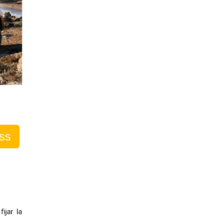
ss
ijar la