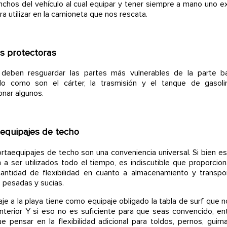
nchos del vehículo al cual equipar y tener siempre a mano uno e
ra utilizar en la camioneta que nos rescata.
s protectoras
 deben resguardar las partes más vulnerables de la parte ba
ulo como son el cárter, la trasmisión y el tanque de gasoli
nar algunos.
equipajes de techo
rtaequipajes de techo son una conveniencia universal. Si bien es
 a ser utilizados todo el tiempo, es indiscutible que proporcio
antidad de flexibilidad en cuanto a almacenamiento y transp
 pesadas y sucias.
aje a la playa tiene como equipaje obligado la tabla de surf que 
interior Y si eso no es suficiente para que seas convencido, e
e pensar en la flexibilidad adicional para toldos, pernos, guirn