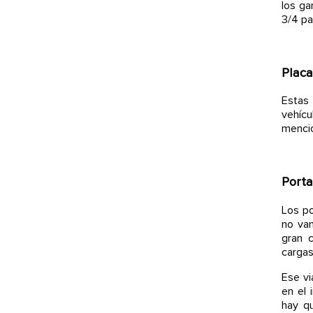
los ga
3/4 pa
Placa
Estas
vehíc
mencio
Porta
Los po
no van
gran c
cargas
Ese vi
en el 
hay qu