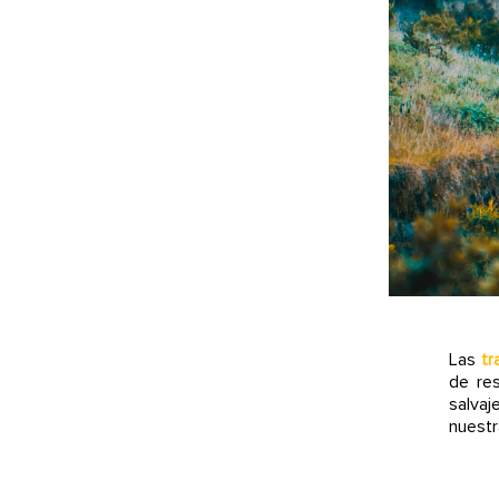
Las
tr
de res
salvaj
nuestr