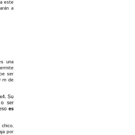
ta este
varán a
es una
ermite
be ser
9 m de
4x4. Su
 o ser
es
 eso
 chico,
aja por