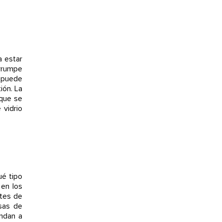
a estar
errumpe
e puede
ión. La
 que se
 vidrio
é tipo
 en los
etes de
sas de
ondan a