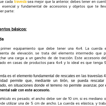
que cada
sea mejor que la anterior, debes tener en cuen
travesía
o esencial y fundamental de accesorios y objetos que te lle
ier parte:
ntos básicos:
da
 primer equipamiento que debe tener una 4x4.
La cuerda 
mienta de elevación, se trata del elemento intermedio que p
char una carga a un gancho de de tracción.
Este accesorio de
ado en casas de productos para 4x4 y lo ideal es que tenga 
rda es el elemento fundamental de rescates en las travesías 
bilidad permite que, mediante un tirón, se pueda rescatar
ado, en situaciones donde el terreno no permite avanzar, por
ental salir con este accesorio.
vehículo es pesado, el ancho debe ser de 10 cm, si es mediano o
de utilizar una de 5 cm de ancho. La cuerda es elástica, y trab