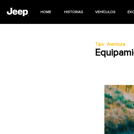
HOME
HISTORIAS
VEHÍCULOS
EX
Tips
Aventura
Equipamie