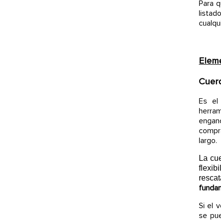
Para 
listad
cualqu
Eleme
Cuer
Es el
herra
engan
compr
largo.
La cue
flexi
rescat
fundam
Si el 
se pue