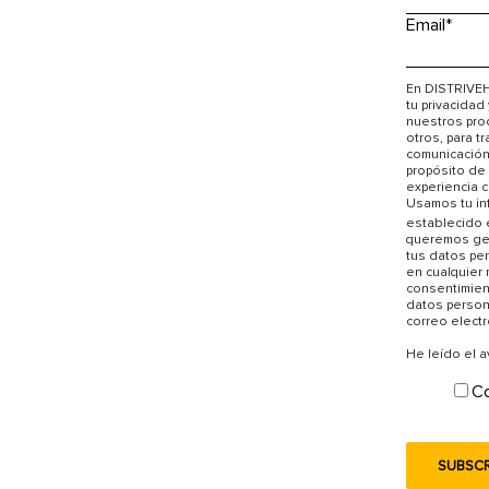
Email
*
En DISTRIVEH
tu privacidad
nuestros prod
otros, para t
comunicación 
propósito de 
experiencia c
Usamos tu in
establecido 
queremos gen
tus datos pe
en cualquier
consentimien
datos person
correo elect
He leído el 
Co