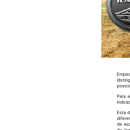
Empece
distin
posici
Para a
indica
Esta d
difere
de asc
de Jee