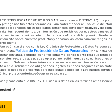
IC DISTRIBUIDORA DE VEHICULOS S.A.S. (en adelante, DISTRIVEHIC) nos pre
 y protegemos tus datos personales. Para poder atender a tu solicitud de info
uctos o servicios, utilizamos datos personales como identificativos y de cont
ramitar tus requerimientos. La información que recibimos por nuestros canales 
comercial se tratará respetando la debida confidencialidad y será utilizada co
informarte sobre nuestros productos y servicios, así como para que tengas la 
omo cliente.
formación cumpliendo con la Ley Orgánica de Protección de Datos Personales 
Política de Protección de Datos Personales
en nuestra
. Con nuestra pol
erar confianza, dándote las herramientas y el conocimiento para que tengas 
rsonales, recuerda que puedes optar por no recibir nuestras comunicaciones 
 momento. Solamente transferiremos o comunicaremos su información con su
to o en cumplimiento de obligaciones legales. Si tienes preguntas como pro
ales, o deseas ejercitar tus derechos establecidos en la Ley puedes comunic
rónico: protecciondedatos@corpmaresa.com.ec.
aviso y consiento que DISTRIVEHIC use mis datos en los términos antes menci
nsiento
*