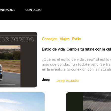
ONERADOS
CONTACTO
Consejos
Viajes
Estilo
Estilo de vida: Cambia tu rutina con la c
¿Qué es el estilo de vida Jeep? El estil
más que conducir un todoterreno. Se tra
en la aventura, la conexión con la naturalez
Jeep Ecuador