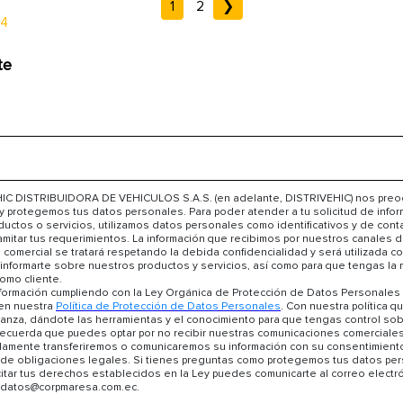
1
2
❯
24
te
IC DISTRIBUIDORA DE VEHICULOS S.A.S. (en adelante, DISTRIVEHIC) nos pre
 y protegemos tus datos personales. Para poder atender a tu solicitud de info
uctos o servicios, utilizamos datos personales como identificativos y de cont
ramitar tus requerimientos. La información que recibimos por nuestros canales 
comercial se tratará respetando la debida confidencialidad y será utilizada co
informarte sobre nuestros productos y servicios, así como para que tengas la 
omo cliente.
formación cumpliendo con la Ley Orgánica de Protección de Datos Personales 
en nuestra
Política de Protección de Datos Personales
. Con nuestra política 
ianza, dándote las herramientas y el conocimiento para que tengas control so
recuerda que puedes optar por no recibir nuestras comunicaciones comerciales
amente transferiremos o comunicaremos su información con su consentimient
 de obligaciones legales. Si tienes preguntas como protegemos tus datos per
itar tus derechos establecidos en la Ley puedes comunicarte al correo electró
edatos@corpmaresa.com.ec.