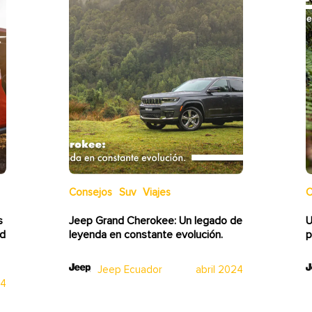
Consejos
Suv
Viajes
C
s
Jeep Grand Cherokee: Un legado de
U
ad
leyenda en constante evolución.
p
Jeep Ecuador
abril 2024
24