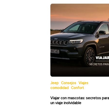
Jeep
Consejos
Viajes
comodidad
Confort
Viajar con mascotas: secretos par
un viaje inolvidable