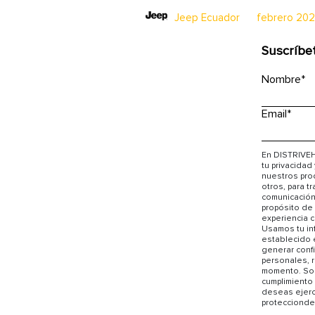
Jeep Ecuador
febrero 20
Suscríbe
Nombre
*
Email
*
En DISTRIVEH
tu privacidad
nuestros prod
otros, para t
comunicación 
propósito de 
experiencia c
Usamos tu in
establecido 
generar conf
personales, 
momento. Sol
cumplimiento
deseas ejerc
protecciond