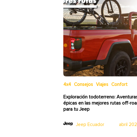
4x4
Consejos
Viajes
Confort
Exploración todoterreno: Aventura
épicas en las mejores rutas off-ro
para tu Jeep
Jeep Ecuador
abril 20