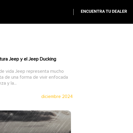
ENCUENTRA TU DEALER
ultura Jeep y el Jeep Ducking
o de vida Jeep representa mucho
ta de una forma de vivir enfocada
a y la...
diciembre 2024