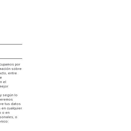
ocupamos por
rmación sobre
acto, entre
de
n el
mejor
y según lo
queremos
bre tus datos
 en cualquier
o o en
sonales, o
nico: