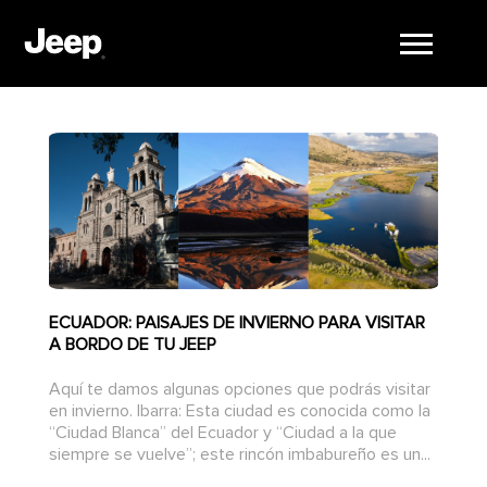
ECUADOR: PAISAJES DE INVIERNO PARA VISITAR
A BORDO DE TU JEEP
Aquí te damos algunas opciones que podrás visitar
en invierno. Ibarra: Esta ciudad es conocida como la
“Ciudad Blanca” del Ecuador y “Ciudad a la que
siempre se vuelve”; este rincón imbabureño es un...