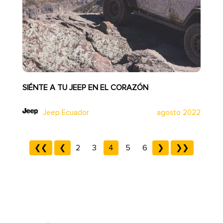
SIÉNTE A TU JEEP EN EL CORAZÓN
Jeep Ecuador
agosto 2022
❮❮
❮
2
3
4
5
6
❯
❯❯