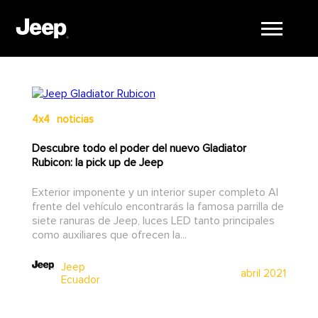
4x4
noticias
Descubre todo el poder del nuevo Gladiator
Rubicon: la pick up de Jeep
Exterior imponente y un interior super completo Al
frente del vehículo encontrarás la famosa parrilla de
siete ranuras de Jeep, luces LED tanto principales
como auxiliares que ofrecen la...
Jeep
abril 2021
Ecuador